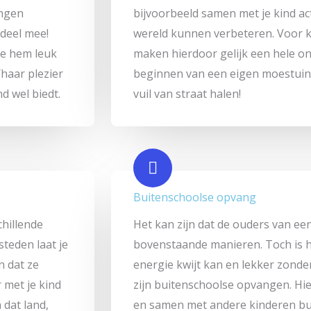
ingen
bijvoorbeeld samen met je kind act
rdeel mee!
wereld kunnen verbeteren. Voor ki
die hem leuk
maken hierdoor gelijk een hele o
/haar plezier
beginnen van een eigen moestuin
nd wel biedt.
vuil van straat halen!
Buitenschoolse opvang
chillende
Het kan zijn dat de ouders van ee
steden laat je
bovenstaande manieren. Toch is he
n dat ze
energie kwijt kan en lekker zonde
 met je kind
zijn buitenschoolse opvangen. Hi
 dat land,
en samen met andere kinderen bui