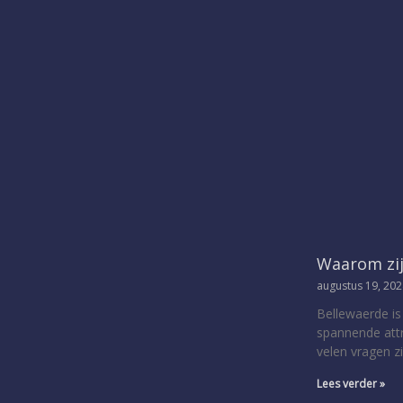
Waarom zij
augustus 19, 20
Bellewaerde is
spannende attr
velen vragen z
Lees verder »