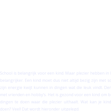
Ga
naar
de
inhoud
Na schoolse activiteit
School is belangrijk voor een kind. Maar plezier hebben in 
belangrijker. Een kind moet dus niet altijd bezig zijn met 
zijn energie kwijt kunnen in dingen wat die leuk vindt. De
met vrienden en hobby’s. Het is gezond voor een kind om 
dingen te doen waar die plezier uithaalt. Wat kan je kin
doen? Veel! Dat wordt hieronder uitgelegd.