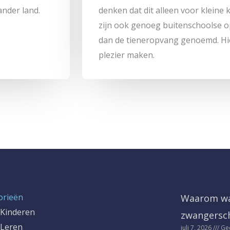
ander land.
denken dat dit alleen voor kleine k
zijn ook genoeg buitenschoolse o
dan de tieneropvang genoemd. Hi
plezier maken.
orieën
Waarom wa
Kinderen
zwangersc
Leren
juli 7, 2026
Gee