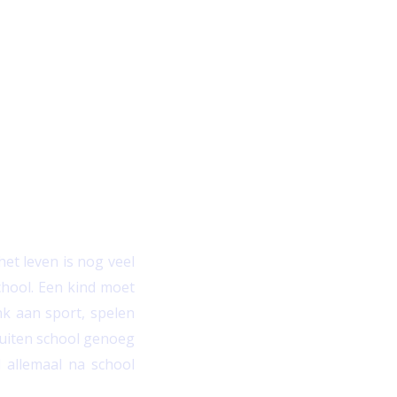
en
het leven is nog veel
school. Een kind moet
nk aan sport, spelen
buiten school genoeg
d allemaal na school