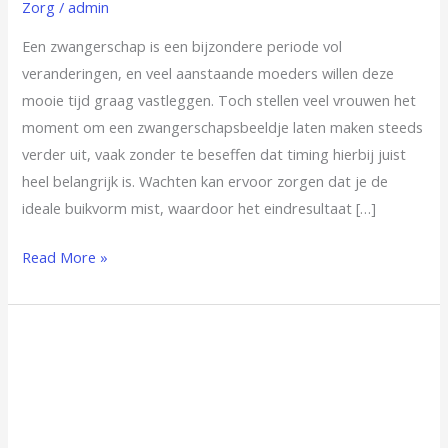
Zorg
/
admin
je
zwangerschapsbeeldje?
Een zwangerschap is een bijzondere periode vol
veranderingen, en veel aanstaande moeders willen deze
mooie tijd graag vastleggen. Toch stellen veel vrouwen het
moment om een zwangerschapsbeeldje laten maken steeds
verder uit, vaak zonder te beseffen dat timing hierbij juist
heel belangrijk is. Wachten kan ervoor zorgen dat je de
ideale buikvorm mist, waardoor het eindresultaat […]
Read More »
Waarom
zijn
Bellewaerde
tickets
zo