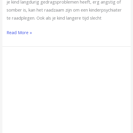
je kind langdurig gedragsproblemen heeft, erg angstig of
somber is, kan het raadzaam zijn om een kinderpsychiater
te raadplegen. Ook als je kind langere tijd slecht
Read More »
Narcist
of
Niet?
Signalen
die
Je
Niet
Mag
Negeren