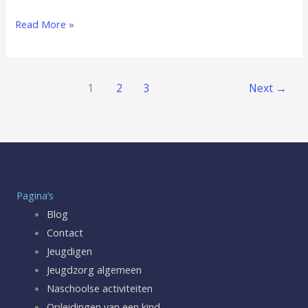
Read More »
1
2
3
Next
→
Pagina’s
Blog
Contact
Jeugdigen
Jeugdzorg algemeen
Naschoolse activiteiten
Opleidingen van een kind