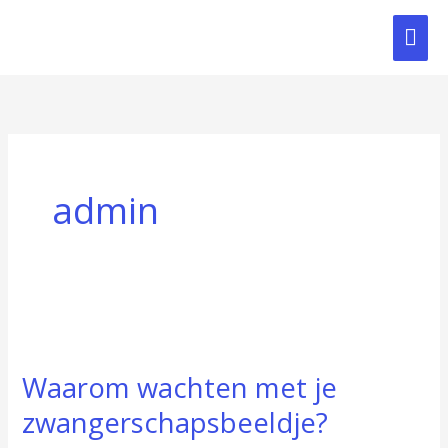
Ga
Ho
naar
de
inhoud
admin
Waarom wachten met je
Waarom
wachten
zwangerschapsbeeldje?
met