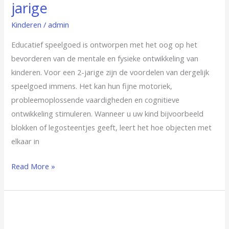
jarige
van
educatief
Kinderen
/
admin
speelgoed
Educatief speelgoed is ontworpen met het oog op het
voor
bevorderen van de mentale en fysieke ontwikkeling van
je
kinderen. Voor een 2-jarige zijn de voordelen van dergelijk
2-
speelgoed immens. Het kan hun fijne motoriek,
jarige
probleemoplossende vaardigheden en cognitieve
ontwikkeling stimuleren. Wanneer u uw kind bijvoorbeeld
blokken of legosteentjes geeft, leert het hoe objecten met
elkaar in
Read More »
Wat
kunnen