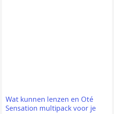
lenzen
en
Oté
Sensation
multipack
voor
je
betekenen?
Wat kunnen lenzen en Oté
Sensation multipack voor je