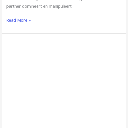
partner domineert en manipuleert
Read More »
Verschillende
activiteiten
bij
een
kinderopvang