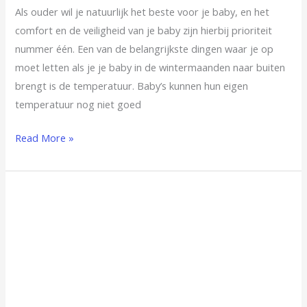
Als ouder wil je natuurlijk het beste voor je baby, en het
comfort en de veiligheid van je baby zijn hierbij prioriteit
nummer één. Een van de belangrijkste dingen waar je op
moet letten als je je baby in de wintermaanden naar buiten
brengt is de temperatuur. Baby’s kunnen hun eigen
temperatuur nog niet goed
Read More »
Signalen
dat
je
kind
mogelijk
hulp
nodig