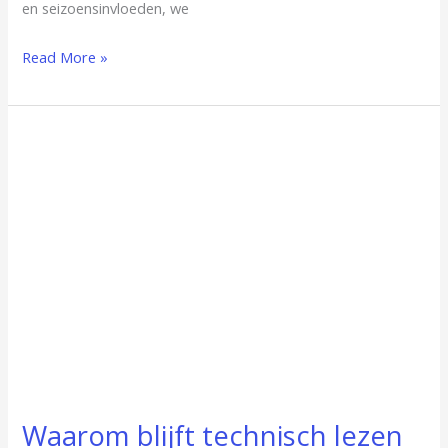
en seizoensinvloeden, we
Read More »
Waarom
blijft
technisch
lezen
een
uitdaging?
Waarom blijft technisch lezen