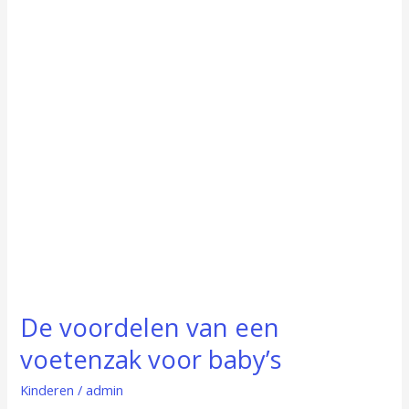
een
voetenzak
voor
baby’s
De voordelen van een
voetenzak voor baby’s
Kinderen
/
admin